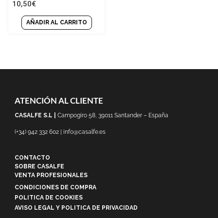
10,50
€
out
of
5
AÑADIR AL CARRITO
ATENCIÓN AL CLIENTE
CASALFE S.L |
Campogiro 58, 39011 Santander – España
(+34) 942 332 602 | info@casalfe.es
CONTACTO
SOBRE CASALFE
VENTA PROFESIONALES
CONDICIONES DE COMPRA
POLITICA DE COOKIES
AVISO LEGAL Y POLITICA DE PRIVACIDAD