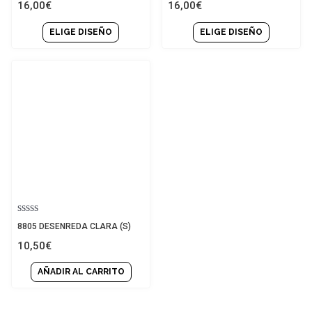
16,00
€
16,00
€
de 5
4.83
de 5
ELIGE DISEÑO
ELIGE DISEÑO
Valorado
8805 DESENREDA CLARA (S)
con
10,50
€
0
de
5
AÑADIR AL CARRITO