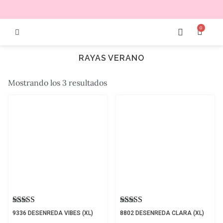
0
RAYAS VERANO
Mostrando los 3 resultados
Valorado con
Valorado
9336 DESENREDA VIBES (XL)
8802 DESENREDA CLARA (XL)
5.00
con