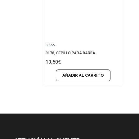
Valorado
9178, CEPILLO PARA BARBA
con
10,50
€
0
de
5
AÑADIR AL CARRITO